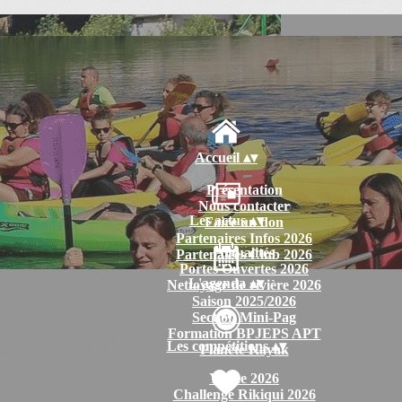
Accueil
▴
▾
Présentation
Nous contacter
Les actus
▴
▾
Faire un don
Partenaires Infos 2026
Actualités
Partenaires Club 2026
Portes Ouvertes 2026
L'agenda
▴
▾
Nettoyage de rivière 2026
Saison 2025/2026
Section Mini-Pag
Formation BPJEPS APT
Les compétitions
▴
▾
Planète Kayak
Yenne 2026
Challenge Rikiqui 2026