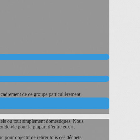
ans, deux demi-journées sont consacrées au
encadrement de ce groupe particulièrement
striels ou tout simplement domestiques. Nous
onde vie pour la plupart d’entre eux ».
c pour objectif de retirer tous ces déchets.