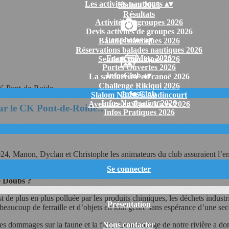
Les activités nautiques
▴
▾
Slalom 2025
Résultats
Activités de groupes 2026
Devis activités de groupes 2026
Les photos
▴
▾
Balades nautiques 2026
Réservations balades nautiques 2026
Frances Metz 2026
Sentiers nautiques 2026
Portes Ouvertes 2026
InfosClub
▴
▾
La savoureuse en canoë 2026
Challenge Rikiqui 2026
InfosClub
Slalom N3 2026 Audincourt
Infos Navigation 2026
Aventure en Eaux Vives 2026
 par le CK Pont-de-Roide…
Infos Pratiques 2026
a Toussaint et en collaboration avec la MPT de Pont-de-Roide Vermond
2024, Manon, Dyclan et Christophe les animateurs du club assuraient l’
ticipants pour leur engagement et leur détermination.
Se connecter
e Doubs ?
est de plus en plus polluée par les produits chimiques, les déchets indu
Présentation
beaucoup de ferraille et d’objets en tout genre sans espérance d’une sec
Nous contacter
es dommages sur la faune et la flore. Le nettoyage de notre rivière a don