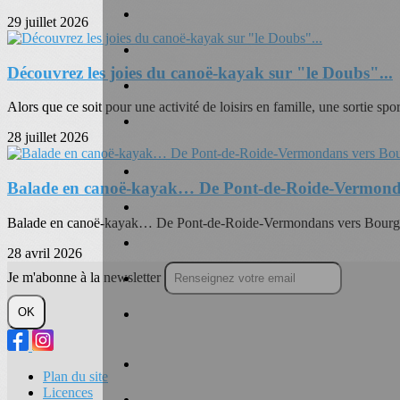
29 juillet 2026
Découvrez les joies du canoë-kayak sur "le Doubs"...
Alors que ce soit pour une activité de loisirs en famille, une sortie spor
28 juillet 2026
Balade en canoë-kayak… De Pont-de-Roide-Vermond
Balade en canoë-kayak… De Pont-de-Roide-Vermondans vers Bourgui
28 avril 2026
Je m'abonne à la newsletter
OK
Plan du site
Licences