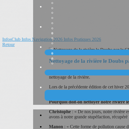
InfosClub
Infos Navigation 2026
Infos Pratiques 2026
Retour
Nettoyage de la rivière le Doubs
Dans le cadre des animations vacances de l
nettoyage de la rivière.
Lors de la précédente édition de cet hiver 
motivé et remercient les participantes et par
Pourquoi doit-on nettoyer notre rivière l
Christophe
: « De nos jours, notre rivière 
avons à notre grande stupéfaction, récupéré 
Manon
: « Cette forme de pollution cause d