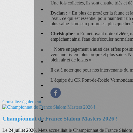
Une fois collectés, ils sont ensuite triés et 
Dyclan
: « En plus de protéger la faune et l
l’eau, ce qui est essentiel pour maintenir un
plus saine. Une eau propre est plus que bénéf
Christophe
: « En nettoyant notre rivière, 
empêchant ainsi l'eau de s'écouler normaleme
« Notre engagement a aussi des effets positif
vers une rivière plus propre et plus saine. N
plein air et de loisirs ».
Il est à noter que pour nos intervenants du
L'équipe du CK Pont-de-Roide Vermondans
Consultez également
Championnat de France Slalom Masters 2026 !
Le 24 juillet 2026, Metz accueillait le Championnat de France Slalom