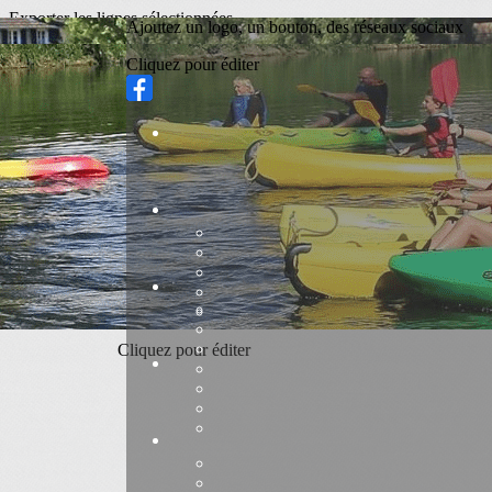
Exporter les lignes sélectionnées
Ajoutez un logo, un bouton, des réseaux sociaux
Exporter toutes les colonnes
Exporter uniquement les colonnes affichées
Cliquez pour éditer
Menu
<
>
InfosClub
Infos Navigation 2026
Infos Pratiques 2026
?>
Images de la page d'accueil
Cliquez pour éditer