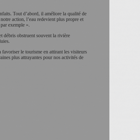
faits. Tout d’abord, il améliore la qualité de
notre action, l’eau redevient plus propre et
e par exemple ».
t débris obstruent souvent la rivière
uies.
avoriser le tourisme en attirant les visiteurs
aines plus attrayantes pour nos activités de