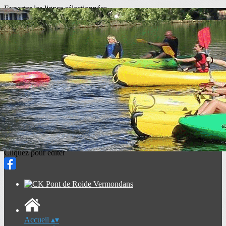
Exporter les lignes sélectionnées
Exporter toutes les colonnes
Exporter uniquement les colonnes affichées
Menu
<
>
Présentation
Nous contacter
Faire un don
Partenaires Infos 2026
Partenaires Club 2026
Ajoutez un logo, un bouton, des réseaux sociaux
Cliquez pour éditer
Accueil
▴
▾