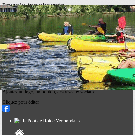
Exporter les lignes sélectionnées
Exporter toutes les colonnes
Exporter uniquement les colonnes affichées
Menu
<
>
Actualités
Portes Ouvertes 2026
Nettoyage de rivière 2026
Saison 2025/2026
Section Mini-Pag
Formation BPJEPS APT
Planète Kayak
Ajoutez un logo, un bouton, des réseaux sociaux
Cliquez pour éditer