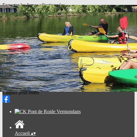
Exporter les lignes sélectionnées
Exporter toutes les colonnes
Exporter uniquement les colonnes affichées
Menu
<
>
Activités de groupes 2026
Devis activités de groupes 2026
Balades nautiques 2026
Réservations balades nautiques 2026
Sentiers nautiques 2026
Ajoutez un logo, un bouton, des réseaux sociaux
Cliquez pour éditer
Accueil
▴
▾